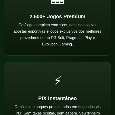
2.500+ Jogos Premium
Catálogo completo com slots, cassino ao vivo,
apostas esportivas e jogos exclusivos dos melhores
provedores como PG Soft, Pragmatic Play e
Evolution Gaming.
⚡
PIX Instantâneo
Depósitos e saques processados em segundos via
PIX. Sem taxas ocultas, sem espera. Seu dinheiro