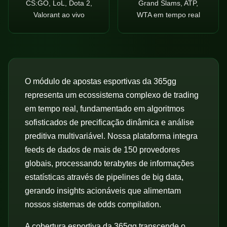
CS:GO, LoL, Dota 2,
Grand Slams, ATP,
Valorant ao vivo
WTA em tempo real
O módulo de apostas esportivas da 365gg
representa um ecossistema complexo de trading
em tempo real, fundamentado em algoritmos
sofisticados de precificação dinâmica e análise
preditiva multivariável. Nossa plataforma integra
feeds de dados de mais de 150 provedores
globais, processando terabytes de informações
estatísticas através de pipelines de big data,
gerando insights acionáveis que alimentam
nossos sistemas de odds compilation.
A cobertura esportiva da 365gg transcende o