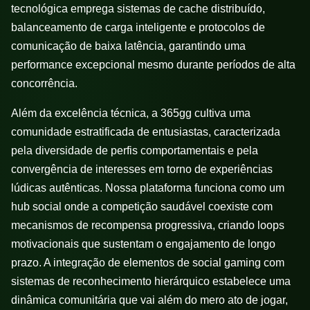
tecnológica emprega sistemas de cache distribuído,
balanceamento de carga inteligente e protocolos de
comunicação de baixa latência, garantindo uma
performance excepcional mesmo durante períodos de alta
concorrência.
Além da excelência técnica, a 365gg cultiva uma
comunidade estratificada de entusiastas, caracterizada
pela diversidade de perfis comportamentais e pela
convergência de interesses em torno de experiências
lúdicas autênticas. Nossa plataforma funciona como um
hub social onde a competição saudável coexiste com
mecanismos de recompensa progressiva, criando loops
motivacionais que sustentam o engajamento de longo
prazo. A integração de elementos de social gaming com
sistemas de reconhecimento hierárquico estabelece uma
dinâmica comunitária que vai além do mero ato de jogar,