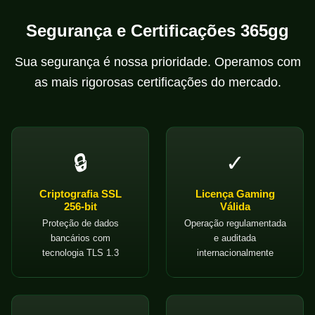
Segurança e Certificações 365gg
Sua segurança é nossa prioridade. Operamos com
as mais rigorosas certificações do mercado.
🔒
✓
Criptografia SSL
Licença Gaming
256-bit
Válida
Proteção de dados
Operação regulamentada
bancários com
e auditada
tecnologia TLS 1.3
internacionalmente