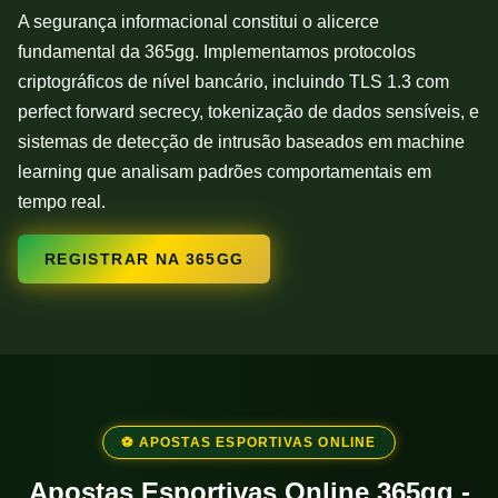
A segurança informacional constitui o alicerce
fundamental da 365gg. Implementamos protocolos
criptográficos de nível bancário, incluindo TLS 1.3 com
perfect forward secrecy, tokenização de dados sensíveis, e
sistemas de detecção de intrusão baseados em machine
learning que analisam padrões comportamentais em
tempo real.
REGISTRAR NA 365GG
⚽ APOSTAS ESPORTIVAS ONLINE
Apostas Esportivas Online 365gg -