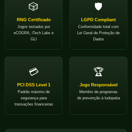
🎲
🛡️
RNG Certificado
LGPD Compliant
Jogos testados por
Conformidade total com
eCOGRA, iTech Labs e
Lei Geral de Proteção de
GLI
Dados
💳
🏆
PCI DSS Level 1
Jogo Responsável
Padrão máximo de
Membro de programas
segurança para
de prevenção à ludopatia
transações financeiras