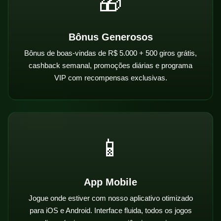
🎁
Bônus Generosos
Bônus de boas-vindas de R$ 5.000 + 500 giros grátis,
cashback semanal, promoções diárias e programa
VIP com recompensas exclusivas.
📱
App Mobile
Jogue onde estiver com nosso aplicativo otimizado
para iOS e Android. Interface fluida, todos os jogos