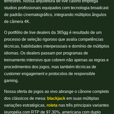
terrestres. Nossa arquitetura de live casino emprega
studios profissionais equipados com tecnologia broadcast
de padrão cinematográfico, integrando múltiplos ângulos
de câmera 4K.
O portfólio de live dealers da 365gg é resultado de um
processo de seleção rigoroso que avalia competências
técnicas, habilidades interpessoais e domínio de múltiplos
idiomas. Os dealers passam por programas de
treinamento intensivo que cobrem não apenas as regras e
procedimentos dos jogos, mas também técnicas de
customer engagement e protocolos de responsible
gaming.
Nossa oferta de jogos ao vivo abrange o cânone completo
dos clássicos de mesa:
blackjack
em suas múltiplas
variações estratégicas,
roleta
nas três principais variantes
(européia com RTP de 97.30%, americana com duplo