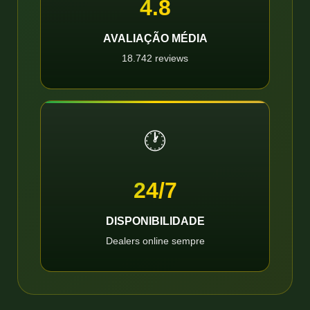
4.8
AVALIAÇÃO MÉDIA
18.742 reviews
🕐
24/7
DISPONIBILIDADE
Dealers online sempre