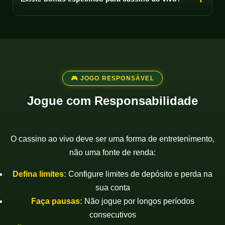
🎮 JOGO RESPONSÁVEL
Jogue com Responsabilidade
O cassino ao vivo deve ser uma forma de entretenimento,
não uma fonte de renda:
Defina limites:
Configure limites de depósito e perda na
sua conta
Faça pausas:
Não jogue por longos períodos
consecutivos