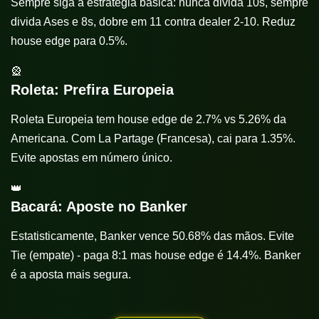
Sempre siga a estratégia básica: nunca divida 10s, sempre
divida Ases e 8s, dobre em 11 contra dealer 2-10. Reduz
house edge para 0.5%.
🎡
Roleta: Prefira Europeia
Roleta Europeia tem house edge de 2.7% vs 5.26% da
Americana. Com La Partage (Francesa), cai para 1.35%.
Evite apostas em número único.
👑
Bacará: Aposte no Banker
Estatisticamente, Banker vence 50.68% das mãos. Evite
Tie (empate) - paga 8:1 mas house edge é 14.4%. Banker
é a aposta mais segura.