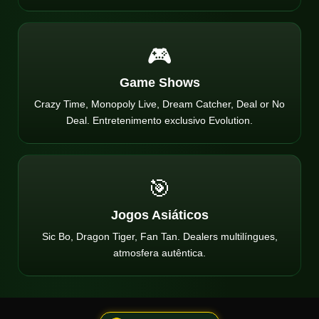
🎮
Game Shows
Crazy Time, Monopoly Live, Dream Catcher, Deal or No
Deal. Entretenimento exclusivo Evolution.
🎯
Jogos Asiáticos
Sic Bo, Dragon Tiger, Fan Tan. Dealers multilíngues,
atmosfera autêntica.