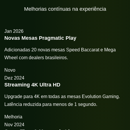
Melhorias contínuas na experiência
Jan
2026
Novas Mesas Pragmatic Play
Adicionadas 20 novas mesas Speed Baccarat e Mega
Wheel com dealers brasileiros.
Novo
Dez
2024
Streaming 4K Ultra HD
Upgrade para 4K em todas as mesas Evolution Gaming.
Latência reduzida para menos de 1 segundo.
Melhoria
Nov
2024