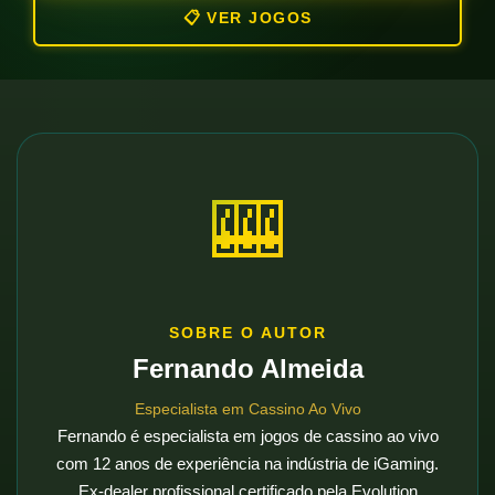
🏆 Plataforma
📋 VER JOGOS
Plataforma
Bet
Win
🎰
APP
📱 Download
SOBRE O AUTOR
Fernando Almeida
APK
Especialista em Cassino Ao Vivo
Fernando é especialista em jogos de cassino ao vivo
Download
com 12 anos de experiência na indústria de iGaming.
Ex-dealer profissional certificado pela Evolution