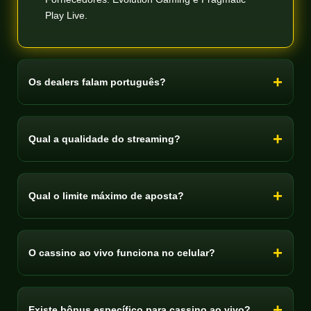
Play Live.
Os dealers falam português?
Qual a qualidade do streaming?
Qual o limite máximo de aposta?
O cassino ao vivo funciona no celular?
Existe bônus específico para cassino ao vivo?