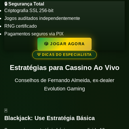
🔒 Segurança Total
Criptografia SSL 256-bit
Jogos auditados independentemente
RNG certificado
Pagamentos seguros via PIX
🎲 JOGAR AGORA
💡 DICAS DO ESPECIALISTA
Estratégias para Cassino Ao Vivo
Conselhos de Fernando Almeida, ex-dealer
Evolution Gaming
🃏
Blackjack: Use Estratégia Básica