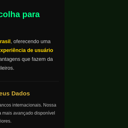
colha para
rasil
, oferecendo uma
xperiência de usuário
vantagens que fazem da
leiros.
 Seus Dados
ancos internacionais. Nossa
ça mais avançado disponível
iores.