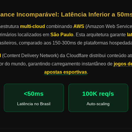
ance Incomparável: Latência Inferior a 50ms
aestrutura
multi-cloud
combinando
AWS
(Amazon Web Service
primários localizados em
São Paulo
. Esta arquitetura garante
la
asileiros, comparado aos 150-300ms de plataformas hospedadas
l
(Content Delivery Network) da Cloudflare distribui conteúdo a
or do mundo, garantindo carregamento instantâneo de
jogos de
apostas esportivas
.
<50ms
100K req/s
Latência no Brasil
Auto-scaling