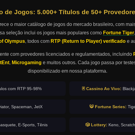
o de Jogos: 5.000+ Títulos de 50+ Provedo
rece o maior catálogo de jogos do mercado brasileiro, com mai
sa seleção inclui os jogos mais populares como
Fortune Tiger
of Olympus
, todos com
RTP (Return to Player) verificado
e au
nte com provedores licenciados e regulamentados, incluindo
tEnt
,
Microgaming
e muitos outros. Cada jogo passa por testes
disponibilizado em nossa plataforma.
tulos com RTP 95-98%
🃏 Cassino Ao Vivo:
Blackj
iator, Spaceman, JetX
🐯 Fortune Series:
Tige
asquete, E-Sports, Tênis
🎲 Lottery:
Keno, Scratc