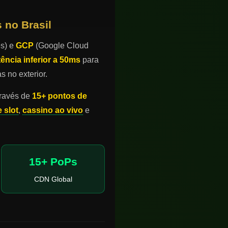
 no Brasil
s) e
GCP
(Google Cloud
tência inferior a 50ms
para
 no exterior.
través de
15+ pontos de
 slot
,
cassino ao vivo
e
15+ PoPs
CDN Global