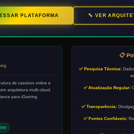
CESSAR PLATAFORMA
🔧 VER ARQUIT
📋 Pol
ming
✅ Pesquisa Técnica:
Dados 
te
rutura de cassinos online e
✅ Atualização Regular:
C
em arquitetura multi-cloud,
liance para iGaming.
✅ Transparência:
Divulgaç
✅ Fontes Confiáveis:
Re
ISM)