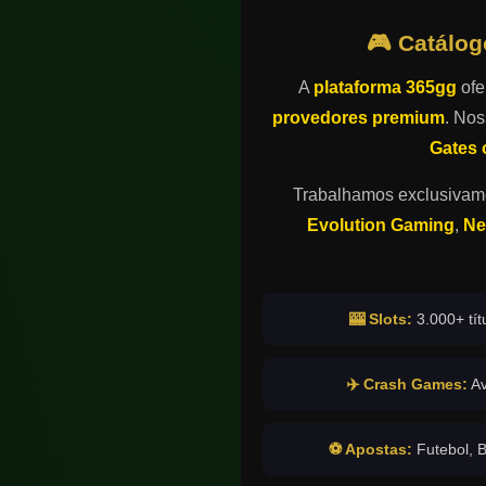
🎮 Catálog
A
plataforma 365gg
ofe
provedores premium
. Nos
Gates 
Trabalhamos exclusivame
Evolution Gaming
,
Ne
🎰 Slots:
3.000+ tí
✈️ Crash Games:
Av
⚽ Apostas:
Futebol, B