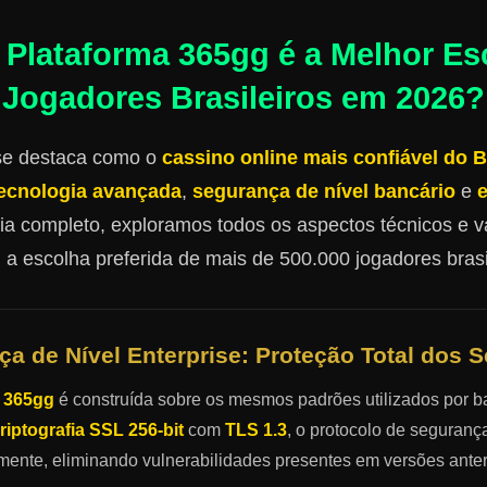
 Plataforma 365gg é a Melhor Es
Jogadores Brasileiros em 2026?
e destaca como o
cassino online mais confiável do B
ecnologia avançada
,
segurança de nível bancário
e
e
uia completo, exploramos todos os aspectos técnicos e 
a escolha preferida de mais de 500.000 jogadores brasi
ça de Nível Enterprise: Proteção Total dos
a 365gg
é construída sobre os mesmos padrões utilizados por b
riptografia SSL 256-bit
com
TLS 1.3
, o protocolo de seguran
mente, eliminando vulnerabilidades presentes em versões anter