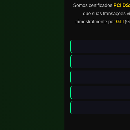
Somos certificados
PCI DS
que suas transações v
trimestralmente por
GLI
(Ga