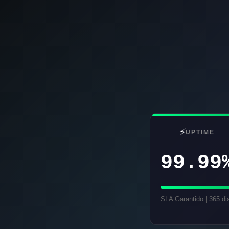
⚡
UPTIME
99.99
SLA Garantido | 365 di