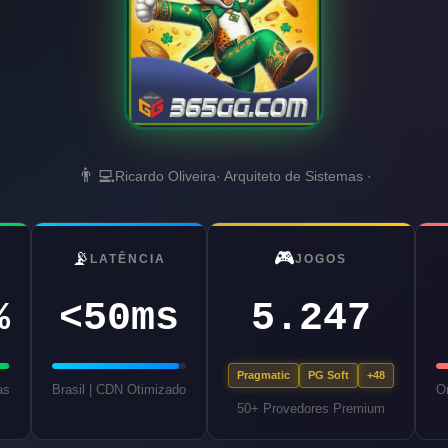
👨‍💻
Ricardo Oliveira
· Arquiteto de Sistemas ·
📡
🎮
LATÊNCIA
JOGOS
%
<50ms
5.247
Pragmatic
PG Soft
+48
as
Brasil | CDN Otimizado
On
50+ Provedores Premium