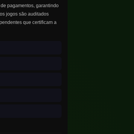
o de pagamentos, garantindo
os jogos são auditados
ependentes que certificam a