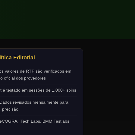
ítica Editorial
s valores de RTP são verificados em
 oficial dos provedores
t é testado em sessões de 1.000+ spins
Dados revisados mensalmente para
precisão
eCOGRA, iTech Labs, BMM Testlabs