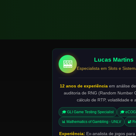
Lucas Martins
🎰
Especialista em Slots e Sist
12 anos de experiência
em análise de 
auditoria de RNG (Random Number Ge
cálculo de RTP, volatilidade e 
🎓 GLI Game Testing Specialist
🎓 eCOGR
📊 Mathematics of Gambling - UNLV
🔐 R
Experiência:
Ex-analista de jogos para