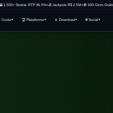
🎰 1.500+ Slots
📊 RTP 96.5%+
💰 Jackpots R$ 2.5M+
🎁 500 Giros Gráti
 Conta
🏆 Plataforma
📱 Download
🌐 Social
▼
▼
▼
▼