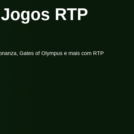
+ Jogos RTP
t Bonanza, Gates of Olympus e mais com RTP