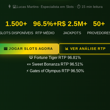
👨‍💻
Lucas Martins
· Especialista em Slots · ⏱️ 15 min leitura
1.500+
96.5%+
R$ 2.5M+
50+
SLOTS DISPONÍVEIS
RTP MÉDIO
JACKPOTS
PROVEDORE
🎰 JOGAR SLOTS AGORA
📊 VER ANÁLISE RTP
🐯
Fortune Tiger
RTP 96.81%
🍬
Sweet Bonanza
RTP 96.51%
⚡
Gates of Olympus
RTP 96.50%