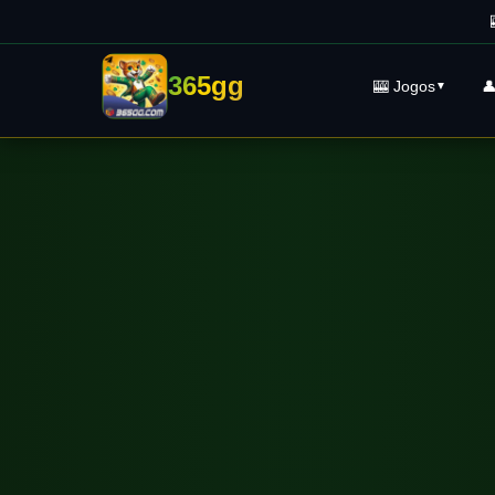
365gg
🎰 Jogos

▼