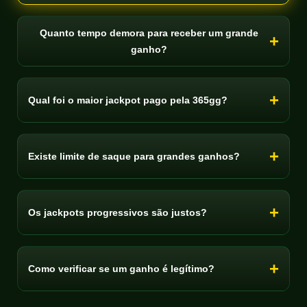
Quanto tempo demora para receber um grande
ganho?
Qual foi o maior jackpot pago pela 365gg?
Existe limite de saque para grandes ganhos?
Os jackpots progressivos são justos?
Como verificar se um ganho é legítimo?