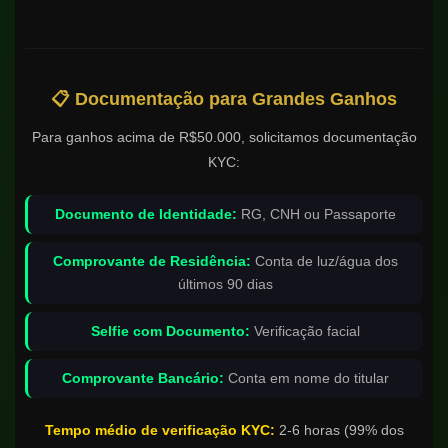
📋 Documentação para Grandes Ganhos
Para ganhos acima de R$50.000, solicitamos documentação
KYC:
Documento de Identidade:
RG, CNH ou Passaporte
Comprovante de Residência:
Conta de luz/água dos
últimos 90 dias
Selfie com Documento:
Verificação facial
Comprovante Bancário:
Conta em nome do titular
Tempo médio de verificação KYC:
2-6 horas (99% dos