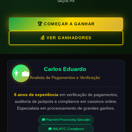
SAQUE PIX
🏆 COMEÇAR A GANHAR
💰 VER GANHADORES
Carlos Eduardo
👨‍💼
Analista de Pagamentos e Verificação
6 anos de experiência
em verificação de pagamentos,
auditoria de jackpots e compliance em cassinos online.
Especialista em processamento de grandes ganhos.
🎓 Payment Processing Specialist
🎓 AML/KYC Compliance