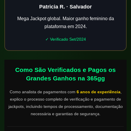
Patricia R. · Salvador
Mega Jackpot global. Maior ganho feminino da
plataforma em 2024.
✓ Verificado Set/2024
Como São Verificados e Pagos os
Grandes Ganhos na 365gg
Como analista de pagamentos com
6 anos de experiência
,
explico o processo completo de verificação e pagamento de
jackpots, incluindo tempos de processamento, documentação
necessária e garantias de segurança.