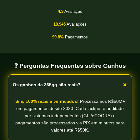
4.9
Avaliação
18.945
Avaliações
99.8%
Pagamentos
❓ Perguntas Frequentes sobre Ganhos
Os ganhos da 365gg são reais?
Sim, 100% reais e verificados!
Processamos R$50M+
em pagamentos desde 2020. Cada jackpot é auditado
por sistemas independentes (GLI/eCOGRA) e
pagamentos são processados via PIX em minutos para
valores até R$50K.