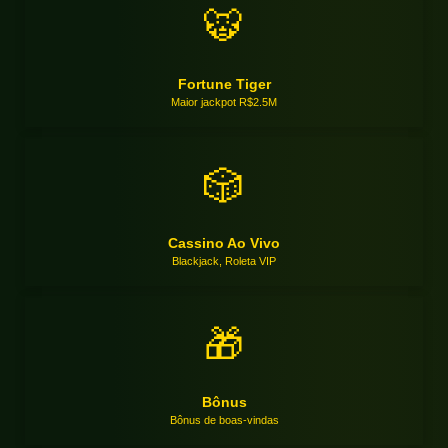
🐯
Fortune Tiger
Maior jackpot R$2.5M
🎲
Cassino Ao Vivo
Blackjack, Roleta VIP
🎁
Bônus
Bônus de boas-vindas