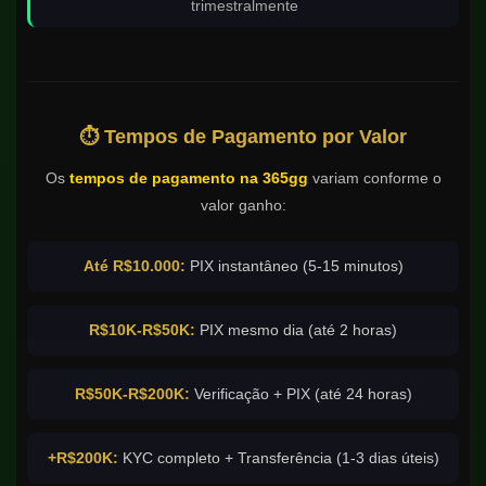
trimestralmente
⏱️ Tempos de Pagamento por Valor
Os
tempos de pagamento na 365gg
variam conforme o
valor ganho:
Até R$10.000:
PIX instantâneo (5-15 minutos)
R$10K-R$50K:
PIX mesmo dia (até 2 horas)
R$50K-R$200K:
Verificação + PIX (até 24 horas)
+R$200K:
KYC completo + Transferência (1-3 dias úteis)