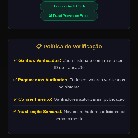
📊 Financial Audit Certified
🔐 Fraud Prevention Expert
📋 Política de Verificação
✅ Ganhos Verificados:
Cada história é confirmada com
ID de transação
✅ Pagamentos Auditados:
Todos os valores verificados
no sistema
✅ Consentimento:
Ganhadores autorizaram publicação
✅ Atualização Semanal:
Novos ganhadores adicionados
semanalmente