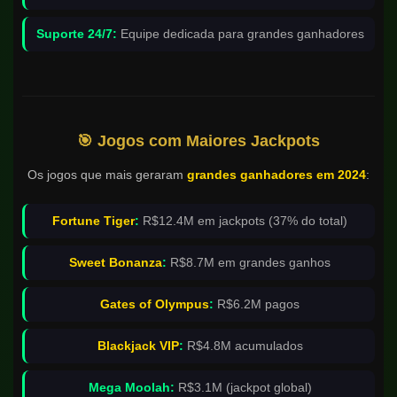
Suporte 24/7:
Equipe dedicada para grandes ganhadores
🎯 Jogos com Maiores Jackpots
Os jogos que mais geraram
grandes ganhadores em 2024
:
Fortune Tiger
:
R$12.4M em jackpots (37% do total)
Sweet Bonanza
:
R$8.7M em grandes ganhos
Gates of Olympus
:
R$6.2M pagos
Blackjack VIP
:
R$4.8M acumulados
Mega Moolah:
R$3.1M (jackpot global)