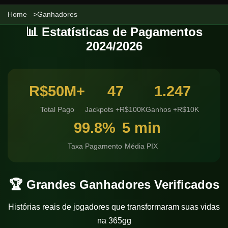
Home
Ganhadores
📊 Estatísticas de Pagamentos
2024/2026
R$50M+
47
1.247
Total Pago
Jackpots +R$100K
Ganhos +R$10K
99.8%
5 min
Taxa Pagamento
Média PIX
🏆 Grandes Ganhadores Verificados
Histórias reais de jogadores que transformaram suas vidas
na 365gg