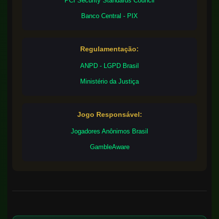
PCI Security Standards Council
Banco Central - PIX
Regulamentação:
ANPD - LGPD Brasil
Ministério da Justiça
Jogo Responsável:
Jogadores Anônimos Brasil
GambleAware